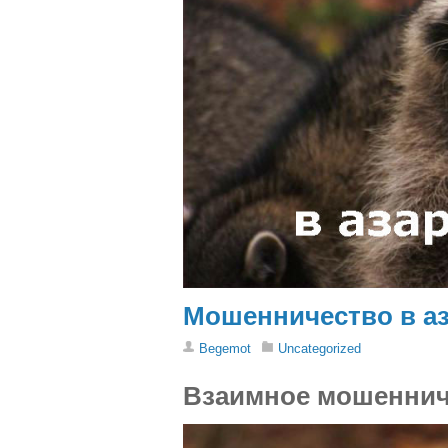
Мошенничество в аз
Begemot
Uncategorized
Взаимное мошенниче