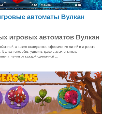
гровые автоматы Вулкан
ых игровых автоматов Вулкан
геймплей, а также стандартное оформление линий и игрового
ты Вулкан способны удивить даже самых опытных
 впечатления от каждой сделанной …