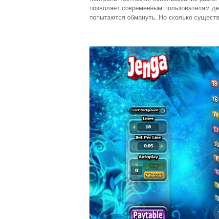
позволяет современным пользователям де
попытаются обмануть. Но сколько существ