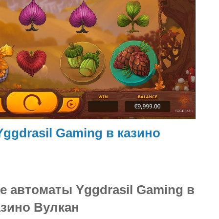
ggdrasil Gaming в казино
ые автоматы
Yggdrasil
Gaming
в
азино Вулкан