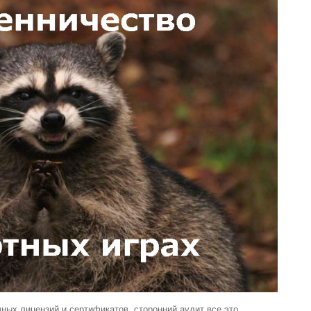
ных лицензий и сертификатов, сторонний аудит все это