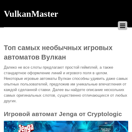
VulkanMaster
Топ самых необычных игровых
автоматов Вулкан
Далеко не все слоты предлагают простой геймплей, а также
стандартное оформление линий и игрового поля в целом.
Некоторые игровые автоматы Вулкан способны удивить даже самых
опытных пользователей, предложив им уникальные впечатления от
каждой сделанной ставки. Далее вы найдете описание нескольких
самых оригинальных слотов, существенно отличающихся от любых
других.
Игровой автомат Jenga от Cryptologic