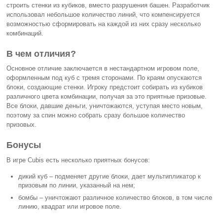
строить стенки из кубиков, вместо разрушения башен. Разработчик
использовал небольшое количество линий, что компенсируется
возможностью сформировать на каждой из них сразу несколько
комбинаций.
В чем отличия?
Основное отличие заключается в нестандартном игровом поле,
оформленным под куб с тремя сторонами. По краям опускаются
блоки, создающие стенки. Игроку предстоит собирать из кубиков
различного цвета комбинации, получая за это приятные призовые.
Все блоки, давшие деньги, уничтожаются, уступая место новым,
поэтому за спин можно собрать сразу большое количество
призовых.
Бонусы
В игре Cubis есть несколько приятных бонусов:
дикий куб – подменяет другие блоки, дает мультипликатор к
призовым по линии, указанный на нем;
бомбы – уничтожают различное количество блоков, в том числе
линию, квадрат или игровое поле.