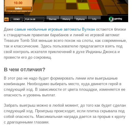
Даже
самые необычные игровые автоматы Вулкан
остаются близки
к стандартным правилам барабанов и линий но игровой автомат
Treasure Tomb Slot меньше всего похож на слоты, как современные,
так и классические. Здесь пользователю предлагается взять под
свой контроль искателя приключений в духе Индианы Джонса и
провести его до сокровищ.
В чем отличия?
В этот раз не надо будет формировать линии или выигрышные
комбинации. Необходимо выбирать место, куда двинется герой в
следующий ход. В зависимости от цвета площадки, изменяется ее
опасность и уровень выплат.
Забрать выигрыш можно в любой момент, до того как будет сделан
следующий ход. Проигрыш происходит, если плитка скрывала под
собой опасность. Максимальная награда дается за прорыв к идолу
с драгоценными глазами.