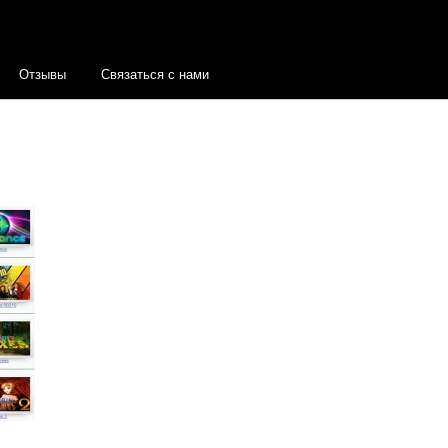
Отзывы
Связаться с нами