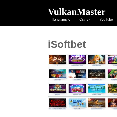
VulkanMaster
На главную
Статьи
YouTube
iSoftbet